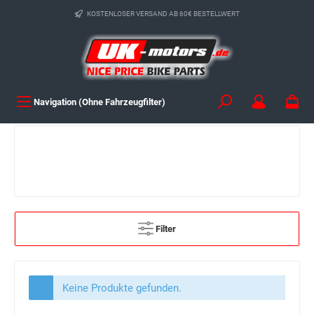
KOSTENLOSER VERSAND AB 60€ BESTELLWERT
Navigation (Ohne Fahrzeugfilter)
Filter
Keine Produkte gefunden.