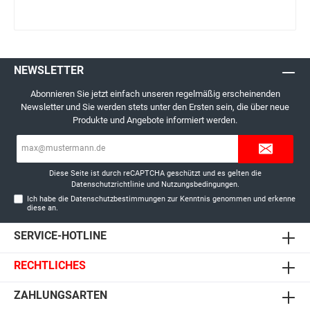
NEWSLETTER
Abonnieren Sie jetzt einfach unseren regelmäßig erscheinenden
Newsletter und Sie werden stets unter den Ersten sein, die über neue
Produkte und Angebote informiert werden.
E-
Mail-
Adresse*
Diese Seite ist durch reCAPTCHA geschützt und es gelten die
Datenschutzrichtlinie
und
Nutzungsbedingungen
.
Ich habe die
Datenschutzbestimmungen
zur Kenntnis genommen und erkenne
diese an.
SERVICE-HOTLINE
RECHTLICHES
ZAHLUNGSARTEN