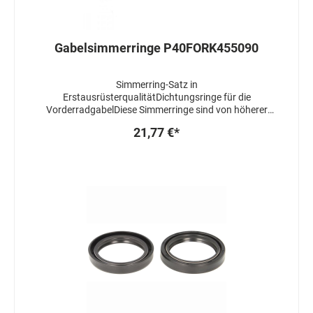
Gabelsimmerringe P40FORK455090
Simmerring-Satz in
ErstausrüsterqualitätDichtungsringe für die
VorderradgabelDiese Simmerringe sind von höherer
Qualität als die OEM Dichtungen und garantieren eine
21,77 €*
bemerkenswerte Leistung und Beständigkeit gegen
hohe Temperaturen und Abrieb.- Außen Gummi,
doppelte Dichtlippe