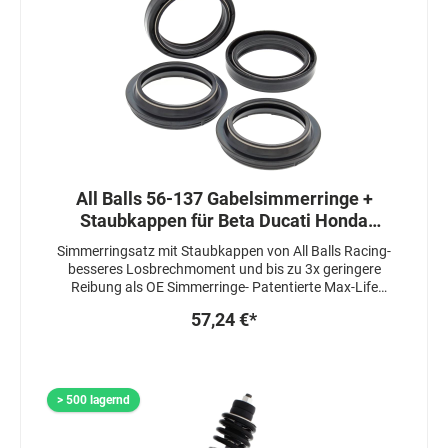
All Balls 56-137 Gabelsimmerringe +
Staubkappen für Beta Ducati Honda
Suzuki Kawasaki 43X55X9.5
Simmerringsatz mit Staubkappen von All Balls Racing-
besseres Losbrechmoment und bis zu 3x geringere
Reibung als OE Simmerringe- Patentierte Max-Life
Herstellung, welche die Lebensdauer um das 3-4 fache
57,24 €*
erhöht- Simmerringe sind 3 fach gedichtet-
Staubkappen sind mit einem speziellen Fett
beschichtet um das Ansprechverhalten zu zu
verbessern
> 500 lagernd