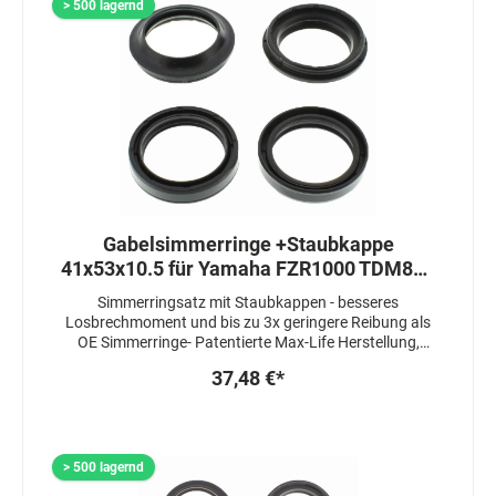
> 500 lagernd
Gabelsimmerringe +Staubkappe
41x53x10.5 für Yamaha FZR1000 TDM850
YZFR6
Simmerringsatz mit Staubkappen - besseres
Losbrechmoment und bis zu 3x geringere Reibung als
OE Simmerringe- Patentierte Max-Life Herstellung,
welche die Lebensdauer um das 3-4 fache erhöht-
37,48 €*
Simmerringe sind 3 fach gedichtet- Staubkappen sind
mit einem speziellen Fett beschichtet um das
Ansprechverhalten zu verbessern
> 500 lagernd