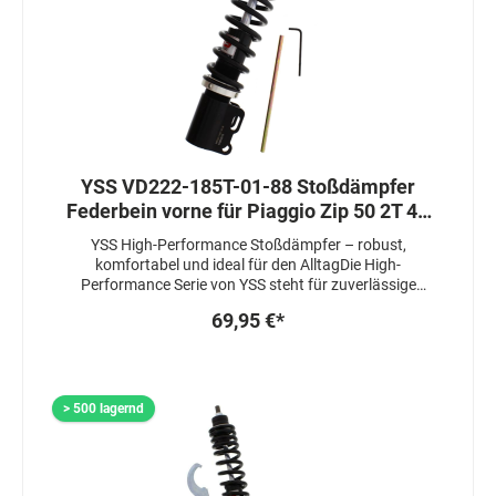
YSS VD222-185T-01-88 Stoßdämpfer
Federbein vorne für Piaggio Zip 50 2T 4T
2000-2018 Zip 25 1994-2005
YSS High-Performance Stoßdämpfer – robust,
komfortabel und ideal für den AlltagDie High-
Performance Serie von YSS steht für zuverlässige
Stoßdämpfer mit stabiler Leistung – perfekt für den
69,95 €*
täglichen Einsatz und als hochwertiger Ersatz für
serienmäßige Komponenten.Vorteile auf einen Blick:•
Hydraulik Stoßdämpfer• Stabiles Gehäuse– langlebig
und wartungsarm• Spürbar besseres Fahrverhalten im
Vergleich zu vielen Original-Stoßdämpfern•
> 500 lagernd
Fahrzeugspezifische Ausführung – einfacher Einbau
ohne zusätzliche Anpassungen• Einstellwerkzeug im
Lieferumfang enthaltenDie YSS High-Performance
Stoßdämpfer eignen sich besonders für Roller, kleine