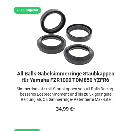
verbessern
> 500 lagernd
All Balls Gabelsimmerringe Staubkappen
für Yamaha FZR1000 TDM850 YZFR6
Simmerringsatz mit Staubkappen von All Balls Racing-
besseres Losbrechmoment und bis zu 3x geringere
Reibung als OE Simmerringe- Patentierte Max-Life
Herstellung, welche die Lebensdauer um das 3-4 fache
34,99 €*
erhöht- Simmerringe sind 3 fach gedichtet-
Staubkappen sind mit einem speziellen Fett
beschichtet um das Ansprechverhalten zu verbessern