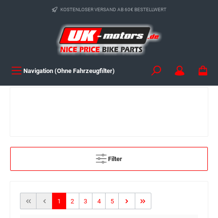
KOSTENLOSER VERSAND AB 60€ BESTELLWERT
Navigation (Ohne Fahrzeugfilter)
Filter
1
2
3
4
5