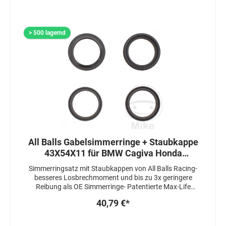
mit einem speziellen Fett beschichtet um das
Ansprechverhalten zu zu verbessern
> 500 lagernd
All Balls Gabelsimmerringe + Staubkappe
43X54X11 für BMW Cagiva Honda
Triumph
Simmerringsatz mit Staubkappen von All Balls Racing-
besseres Losbrechmoment und bis zu 3x geringere
Reibung als OE Simmerringe- Patentierte Max-Life
Herstellung, welche die Lebensdauer um das 3-4 fache
40,79 €*
erhöht- Simmerringe sind 3 fach gedichtet-
Staubkappen sind mit einem speziellen Fett
beschichtet um das Ansprechverhalten zuzu