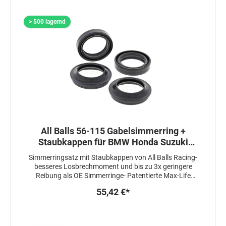
> 500 lagernd
All Balls 56-115 Gabelsimmerring +
Staubkappen für BMW Honda Suzuki
Yamaha 35x48x11mm
Simmerringsatz mit Staubkappen von All Balls Racing-
besseres Losbrechmoment und bis zu 3x geringere
Reibung als OE Simmerringe- Patentierte Max-Life
Herstellung, welche die Lebensdauer um das 3-4 fache
55,42 €*
erhöht- Simmerringe sind 3 fach gedichtet-
Staubkappen sind mit einem speziellen Fett
beschichtet um das Ansprechverhalten zuzu
verbessernGabelsimmeringe sind nur für "Showa"