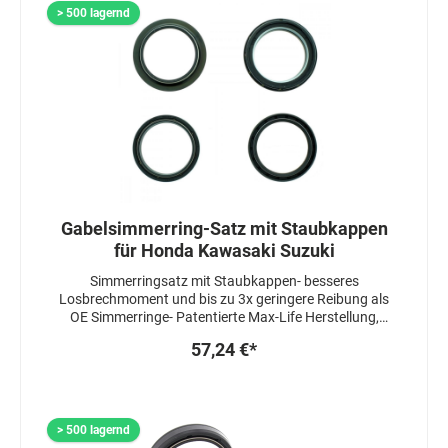
passend.
> 500 lagernd
Gabelsimmerring-Satz mit Staubkappen
für Honda Kawasaki Suzuki
Simmerringsatz mit Staubkappen- besseres
Losbrechmoment und bis zu 3x geringere Reibung als
OE Simmerringe- Patentierte Max-Life Herstellung,
welche die Lebensdauer um das 3-4 fache erhöht-
57,24 €*
Simmerringe sind 3 fach gedichtet- Staubkappen sind
mit einem speziellen Fett beschichtet um das
Ansprechverhalten zu zu verbessern
> 500 lagernd