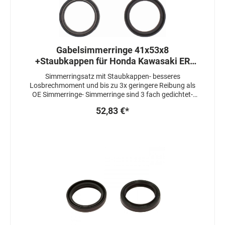
Gabelsimmerringe 41x53x8
+Staubkappen für Honda Kawasaki ER
Suzuki GSF Yamaha
Simmerringsatz mit Staubkappen- besseres
Losbrechmoment und bis zu 3x geringere Reibung als
OE Simmerringe- Simmerringe sind 3 fach gedichtet-
Staubkappen sind mit einem speziellen Fett
52,83 €*
beschichtet um das Ansprechverhalten zuzu
verbessernAbmessungen:41X53X8mm