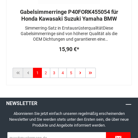
Gabelsimmerringe P40FORK455054 für
Honda Kawasaki Suzuki Yamaha BMW
Simmerring-Satz in ErstausrüsterqualitätDiese
Gabelsimmerringe sind von höherer Qualität als die
OEM Dichtungen und garantieren eine
bemerkenswerte Leistung und Beständigkeit gegen
15,90 €*
hohe Temperaturen und Abrieb.- Außen Gummi,
doppelte Dichtlippe- Achtung: Ducati Monster 900
Showa Gabeln mit 41mm!
1
2
3
4
5
NEWSLETTER
Abonnieren Sie jetzt einfach unseren regelmäßig erscheinenden
Newsletter und Sie werden stets unter den Ersten sein, die über neue
Produkte und Angebote informiert werden.
E-