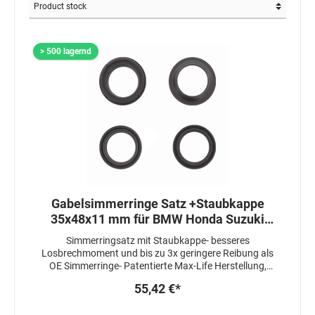
> 500 lagernd
Gabelsimmerringe Satz +Staubkappe
35x48x11 mm für BMW Honda Suzuki
Yamaha
Simmerringsatz mit Staubkappe- besseres
Losbrechmoment und bis zu 3x geringere Reibung als
OE Simmerringe- Patentierte Max-Life Herstellung,
welche die Lebensdauer um das 3-4 fache erhöht-
55,42 €*
Simmerringe sind 3 fach gedichtet