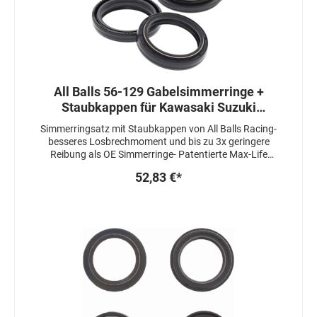
All Balls 56-129 Gabelsimmerringe +
Staubkappen für Kawasaki Suzuki
Yamaha Honda 41x53x8 mm
Simmerringsatz mit Staubkappen von All Balls Racing-
besseres Losbrechmoment und bis zu 3x geringere
Reibung als OE Simmerringe- Patentierte Max-Life
Herstellung, welche die Lebensdauer um das 3-4 fache
52,83 €*
erhöht- Simmerringe sind 3 fach gedichtet-
Staubkappen sind mit einem speziellen Fett
beschichtet um das Ansprechverhalten zuzu
verbessernAbmessungen:41X53X8mm