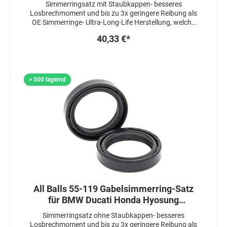
Simmerringsatz mit Staubkappen- besseres
Losbrechmoment und bis zu 3x geringere Reibung als
OE Simmerringe- Ultra-Long-Life Herstellung, welche
die Lebensdauer um das 3-4 fache erhöht-
40,33 €*
Simmerringe sind 3 fach gedichtet- Staubkappen sind
mit spezieller Gleitschicht um optimales
Ansprechverhalten zu garantieren
> 500 lagernd
All Balls 55-119 Gabelsimmerring-Satz
für BMW Ducati Honda Hyosung
Kawasaki Sachs Suzuki
Simmerringsatz ohne Staubkappen- besseres
Losbrechmoment und bis zu 3x geringere Reibung als