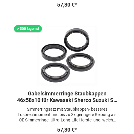
Herstellung, welche die Lebensdauer um das 3-4 fache
57,30 €*
erhöht- Simmerringe sind 3 fach gedichtet-
Staubkappen sind mit einem speziellen Fett
beschichtet um das Ansprechverhalten zu zu
verbessern
> 500 lagernd
Gabelsimmerringe Staubkappen
46x58x10 für Kawasaki Sherco Suzuki SV
GSX Yamaha
Simmerringsatz mit Staubkappen- besseres
Losbrechmoment und bis zu 3x geringere Reibung als
OE Simmerringe- Ultra-Long-Life Herstellung, welche
die Lebensdauer um das 3-4 fache erhöht-
57,30 €*
Simmerringe sind 3 fach gedichtet- Staubkappen sind