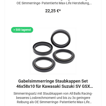
OE Simmerringe- Patentierte Max-Life Herstellung,
welche die Lebensdauer um das 3-4 fache erhöht-
22,25 €*
Simmerringe sind 3 fach gedichtet
> 500 lagernd
Gabelsimmerringe Staubkappen Set
46x58x10 für Kawasaki Suzuki SV GSX
Yamaha
Simmerringsatz mit Staubkappen von All Balls Racing-
besseres Losbrechmoment und bis zu 3x geringere
Reibung als OE Simmerringe- Patentierte Max-Life