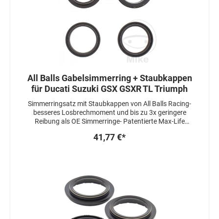
All Balls Gabelsimmerring + Staubkappen
für Ducati Suzuki GSX GSXR TL Triumph
Simmerringsatz mit Staubkappen von All Balls Racing-
besseres Losbrechmoment und bis zu 3x geringere
Reibung als OE Simmerringe- Patentierte Max-Life
Herstellung, welche die Lebensdauer um das 3-4 fache
41,77 €*
erhöht- Simmerringe sind 3 fach gedichtet-
Staubkappen sind mit einem speziellen Fett
beschichtet um das Ansprechverhalten zu zu
verbessern