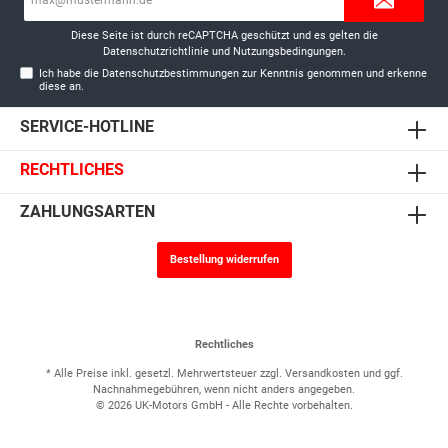
Mail-
Adresse*
Diese Seite ist durch reCAPTCHA geschützt und es gelten die
Datenschutzrichtlinie
und
Nutzungsbedingungen
.
Ich habe die
Datenschutzbestimmungen
zur Kenntnis genommen und erkenne
diese an.
SERVICE-HOTLINE
RECHTLICHES
ZAHLUNGSARTEN
Bestellung widerrufen
Rechtliches
* Alle Preise inkl. gesetzl. Mehrwertsteuer zzgl.
Versandkosten
und ggf.
Nachnahmegebühren, wenn nicht anders angegeben.
© 2026 UK-Motors GmbH - Alle Rechte vorbehalten.