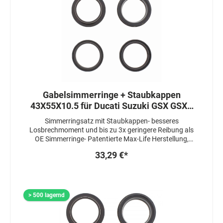
Gabelsimmerringe + Staubkappen
43X55X10.5 für Ducati Suzuki GSX GSXR
TL Triumph
Simmerringsatz mit Staubkappen- besseres
Losbrechmoment und bis zu 3x geringere Reibung als
OE Simmerringe- Patentierte Max-Life Herstellung,
welche die Lebensdauer um das 3-4 fache erhöht-
33,29 €*
Simmerringe sind 3 fach gedichtet- Staubkappen sind
mit einem speziellen Fett beschichtet um das
Ansprechverhalten zu zu verbessern
> 500 lagernd