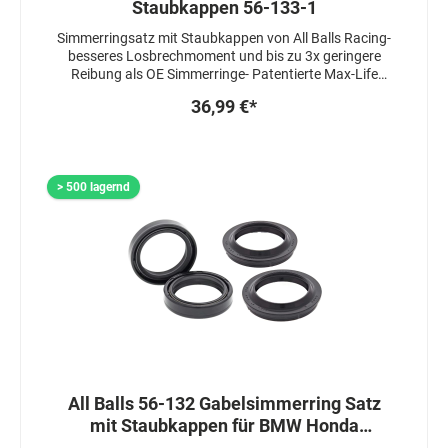
Staubkappen 56-133-1
Simmerringsatz mit Staubkappen von All Balls Racing-
besseres Losbrechmoment und bis zu 3x geringere
Reibung als OE Simmerringe- Patentierte Max-Life
Herstellung, welche die Lebensdauer um das 3-4 fache
36,99 €*
erhöht- Simmerringe sind 3 fach gedichtet-
Staubkappen sind mit einem speziellen Fett
beschichtet um das Ansprechverhalten zu zu
verbessern
> 500 lagernd
All Balls 56-132 Gabelsimmerring Satz
mit Staubkappen für BMW Honda
Kawasaki Suzuki