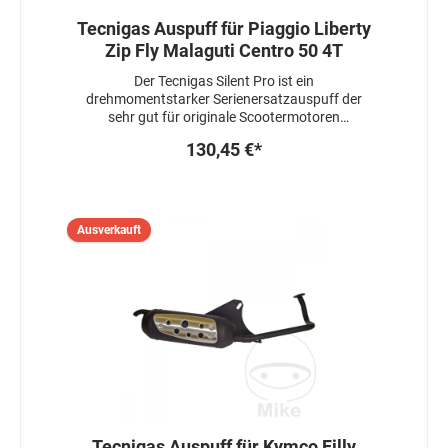
Tecnigas Auspuff für Piaggio Liberty
Zip Fly Malaguti Centro 50 4T
Der Tecnigas Silent Pro ist ein
drehmomentstarker Serienersatzauspuff der
sehr gut für originale Scootermotoren
verwendet werden kann.Die Motorleistung bleibt
130,45 €*
stabil, der Auspuff ist mit einer Hülse
gedrosselt.ACHTUNG : Sofern eine ABE für Ihr
Modell vorhanden ist, erlischt diese mit der
Entfernung der Drosselhülsen !Die Änderung
von Variomatikgewichten oder
Ausverkauft
Kupplungsfedern ist nicht nötig.
Tecnigas Auspuff für Kymco Filly