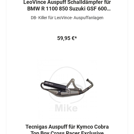
LeoVince Auspuff Schalldämpfer für
BMW R 1100 850 Suzuki GSF 600
Bandit U
DB- Killer für LeoVince- Auspuffanlagen
59,95 €*
Tecnigas Auspuff für Kymco Cobra
Top Boy Cross Racer Exclusive