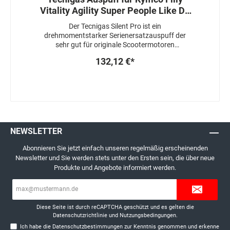
Vitality Agility Super People Like DJ
50
Der Tecnigas Silent Pro ist ein
drehmomentstarker Serienersatzauspuff der
sehr gut für originale Scootermotoren
verwendet werden kann.Die Motorleistung bleibt
132,12 €*
stabil, der Auspuff ist mit einer Hülse
gedrosselt.ACHTUNG : Sofern eine ABE für Ihr
Modell vorhanden ist, erlischt diese mit der
Entfernung der Drosselhülsen !Die Änderung
von Variomatikgewichten oder
Kupplungsfedern ist nicht nötig.
NEWSLETTER
Abonnieren Sie jetzt einfach unseren regelmäßig erscheinenden
Newsletter und Sie werden stets unter den Ersten sein, die über neue
Produkte und Angebote informiert werden.
E-
Mail-
Adresse*
Diese Seite ist durch reCAPTCHA geschützt und es gelten die
Datenschutzrichtlinie
und
Nutzungsbedingungen
.
Ich habe die
Datenschutzbestimmungen
zur Kenntnis genommen und erkenne