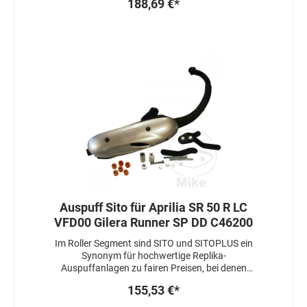
188,69 €*
Auspuff Sito für Aprilia SR 50 R LC
VFD00 Gilera Runner SP DD C46200
Im Roller Segment sind SITO und SITOPLUS ein
Synonym für hochwertige Replika-
Auspuffanlagen zu fairen Preisen, bei denen
nicht nur die Qualität stimmt, sondern auch die
155,53 €*
Leistung.SITO:- unauffällig (Originaloptik)-
preiswerter als die Originalanlage