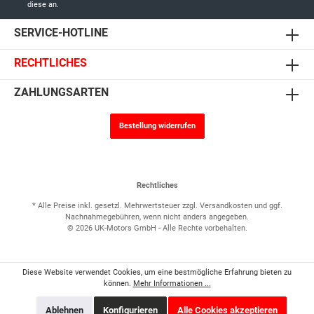
diese an.
SERVICE-HOTLINE
RECHTLICHES
ZAHLUNGSARTEN
Bestellung widerrufen
Rechtliches
* Alle Preise inkl. gesetzl. Mehrwertsteuer zzgl.
Versandkosten
und ggf.
Nachnahmegebühren, wenn nicht anders angegeben.
© 2026 UK-Motors GmbH - Alle Rechte vorbehalten.
Diese Website verwendet Cookies, um eine bestmögliche Erfahrung bieten zu
können.
Mehr Informationen ...
Ablehnen
Konfigurieren
Alle Cookies akzeptieren