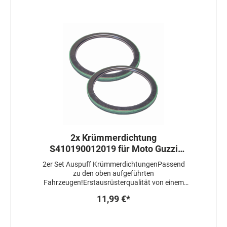
2x Krümmerdichtung
S410190012019 für Moto Guzzi
Griso Stelvio Sport Norge 1200
2er Set Auspuff KrümmerdichtungenPassend
California 1400
zu den oben aufgeführten
Fahrzeugen!Erstausrüsterqualität von einem
führenden Hersteller
11,99 €*