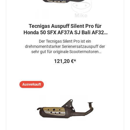
Tecnigas Auspuff Silent Pro für
Honda 50 SFX AF37A SJ Bali AF323
AF32E
Der Tecnigas Silent Pro ist ein
drehmomentstarker Serienersatzauspuff der
sehr gut für originale Scootermotoren
verwendet werden kann.Die Motorleistung bleibt
121,20 €*
stabil, der Auspuff ist mit einer Hülse
gedrosselt.ACHTUNG : Sofern eine ABE für Ihr
Modell vorhanden ist, erlischt diese mit der
Entfernung der Drosselhülsen !Die Änderung
von Variomatikgewichten oder
Ausverkauft
Kupplungsfedern ist nicht nötig.