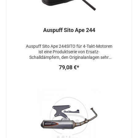
Auspuff Sito Ape 244
Auspuff Sito Ape 244SITO für 4-Takt-Motoren
ist eine Produktserie von Ersatz-
Schalldämpfern, den Originalanlagen sehr
ähnlich, doch mit den hochwertigen Sito-
79,08 €*
Materialien und mit hohem Qualitätsanspruch
gefertigt.Die spezielle mattschwarze Lackierung
garantiert ein hohes Maß an Temperatur- und
Witterungsbeständigkeit. Dieser Effekt wird
durch die Phosphatierung und das
Sandstrahlen noch verstärkt.