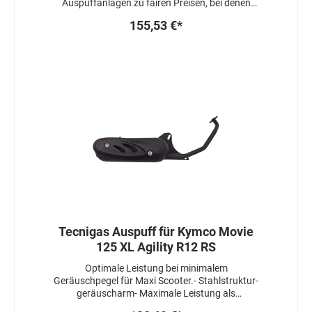
Auspuffanlagen zu fairen Preisen, bei denen
nicht nur die Qualität stimmt, sondern auch die
155,53 €*
Leistung.SITO:- unauffällig (Originaloptik)-
preiswerter als die Originalanlage
Tecnigas Auspuff für Kymco Movie
125 XL Agility R12 RS
Optimale Leistung bei minimalem
Geräuschpegel für Maxi Scooter.- Stahlstruktur-
geräuscharm- Maximale Leistung als
Schalldämpfer- Orginaloptik