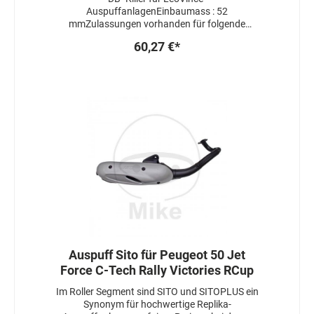
AuspuffanlagenEinbaumass : 52
mmZulassungen vorhanden für folgende
Maschinen:Kawasaki Z 750
60,27 €*
ABSMCFZR750LZR750L-MA127001-20124106
PS, 78 kwTeilegutachtenKawasaki Z 750
ABSMCFZR750LZR750L-MA127001-20134106
PS, 78 kwTeilegutachtenKawasaki Z 750
ABSMCFZR750LZR750L-MA127001-20144106
PS, 78 kwTeilegutachtenKawasaki Z 750 R
ABSPCFZR750NZR750N-PA009001-20124106
PS, 78 kwTeilegutachtenKawasaki Z 750 R
ABSPCFZR750NZR750N-PA009001-20134106
PS, 78 kwTeilegutachtenKawasaki Z 750 R
ABSPCFZR750NZR750N-PA009001-20144106
PS, 78 kwTeilegutachten
Auspuff Sito für Peugeot 50 Jet
Force C-Tech Rally Victories RCup
Im Roller Segment sind SITO und SITOPLUS ein
Synonym für hochwertige Replika-