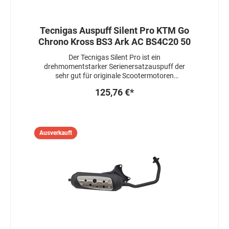
Tecnigas Auspuff Silent Pro KTM Go
Chrono Kross BS3 Ark AC BS4C20 50
Der Tecnigas Silent Pro ist ein
drehmomentstarker Serienersatzauspuff der
sehr gut für originale Scootermotoren
verwendet werden kann.Die Motorleistung bleibt
125,76 €*
stabil, der Auspuff ist mit einer Hülse
gedrosselt.ACHTUNG : Sofern eine ABE für Ihr
Modell vorhanden ist, erlischt diese mit der
Entfernung der Drosselhülsen !Die Änderung
von Variomatikgewichten oder
Ausverkauft
Kupplungsfedern ist nicht nötig.