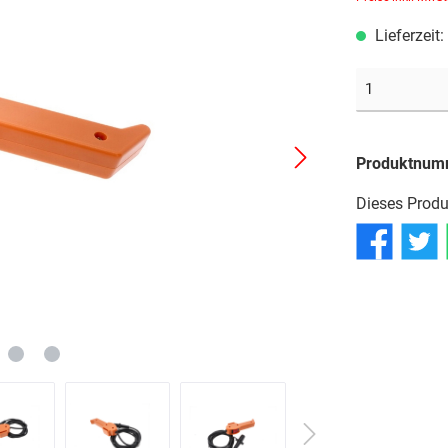
Reifen
Reifen
Reifen
Lieferzeit
Schläuche
Schläuche
Schläuche
Produktnum
Dieses Produ