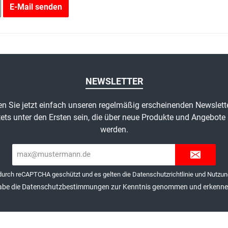
Reifen
Reifen
Reifen
E-Mail senden
Schläuche
Schläuche
Schläuche
NEWSLETTER
n Sie jetzt einfach unseren regelmäßig erscheinenden Newslett
ets unter den Ersten sein, die über neue Produkte und Angebote 
werden.
E-
Mail-
Adresse*
 durch reCAPTCHA geschützt und es gelten die
Datenschutzrichtlinie
und
Nutzun
abe die
Datenschutzbestimmungen
zur Kenntnis genommen und erkenne 