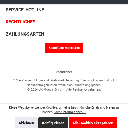
SERVICE-HOTLINE
RECHTLICHES
ZAHLUNGSARTEN
Bestellung widerrufen
Rechtliches
* Alle Preise inkl. gesetzl. Mehrwertsteuer zzgl.
Versandkosten
und ggf.
Nachnahmegebühren, wenn nicht anders angegeben.
© 2026 UK-Motors GmbH - Alle Rechte vorbehalten.
Diese Website verwendet Cookies, um eine bestmögliche Erfahrung bieten zu
können.
Mehr Informationen ...
Ablehnen
Konfigurieren
Alle Cookies akzeptieren