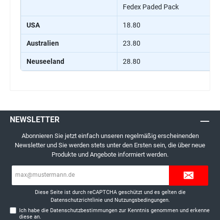
Fedex Paded Pack
USA
18.80
Australien
23.80
Neuseeland
28.80
NEWSLETTER
Abonnieren Sie jetzt einfach unseren regelmäßig erscheinenden
Newsletter und Sie werden stets unter den Ersten sein, die über neue
Produkte und Angebote informiert werden.
E-
Mail-
Adresse*
Diese Seite ist durch reCAPTCHA geschützt und es gelten die
Datenschutzrichtlinie
und
Nutzungsbedingungen
.
Ich habe die
Datenschutzbestimmungen
zur Kenntnis genommen und erkenne
diese an.