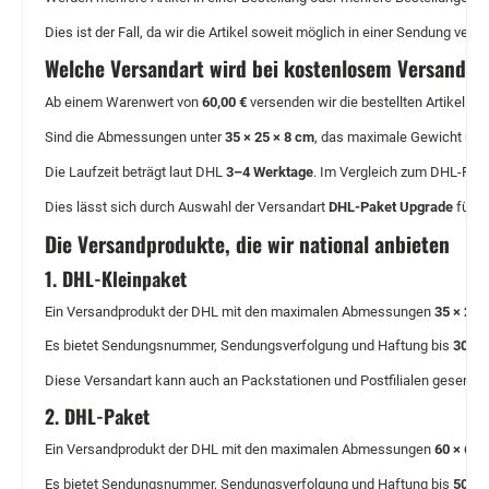
Dies ist der Fall, da wir die Artikel soweit möglich in einer Sendung 
Welche Versandart wird bei kostenlosem Versand v
Ab einem Warenwert von
60,00 €
versenden wir die bestellten Artikel au
Sind die Abmessungen unter
35 × 25 × 8 cm
, das maximale Gewicht unt
Die Laufzeit beträgt laut DHL
3–4 Werktage
. Im Vergleich zum DHL-Pake
Dies lässt sich durch Auswahl der Versandart
DHL-Paket Upgrade
für e
Die Versandprodukte, die wir national anbieten
1. DHL-Kleinpaket
Ein Versandprodukt der DHL mit den maximalen Abmessungen
35 × 25 
Es bietet Sendungsnummer, Sendungsverfolgung und Haftung bis
30,00
Diese Versandart kann auch an Packstationen und Postfilialen gesende
2. DHL-Paket
Ein Versandprodukt der DHL mit den maximalen Abmessungen
60 × 60 
Es bietet Sendungsnummer, Sendungsverfolgung und Haftung bis
500,0