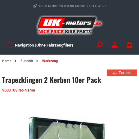
KOSTENLOSER VERSAND AB 60€ BESTELLWERT
Navigation (Ohne Fahrzeugfilter)
Home
Zubehör
Werkzeug
Zurück
Trapezklingen 2 Kerben 10er Pack
9000103 No-Name