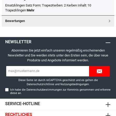
Ersatzklingen Satz Form: TrapezKerben: 2 Kerben Inhalt: 10
Trapezklingen
Mehr
Bewertungen
NEWSLETTER
Abonnieren Sie jetzt einfach unseren regelmäßig erscheinenden
Newsletter und Sie werden stets unter den Ersten sein, die über neue
Produkte und Angebote informiert werden.
E-
Mail-
Adresse*
Diese Seite ist durch reCAPTCHA geschützt und es gelten die
Datenschutzrichtlinie
und
Nutzungsbedingungen
.
Ich habe die
Datenschutzbestimmungen
zur Kenntnis genommen und erkenne
diese an.
SERVICE-HOTLINE
RECHTLICHES