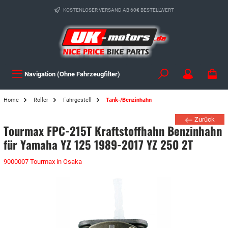
KOSTENLOSER VERSAND AB 60€ BESTELLWERT
Navigation (Ohne Fahrzeugfilter)
Home
Roller
Fahrgestell
Tank-/Benzinhahn
Zurück
Tourmax FPC-215T Kraftstoffhahn Benzinhahn
für Yamaha YZ 125 1989-2017 YZ 250 2T
9000007 Tourmax in Osaka