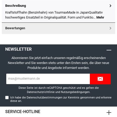
Beschreibung
Kraftstoffhahn (Benzinhahn) von TourmaxMade in JapanQualitativ
hochwertiges Ersatzteil in Originalqualität. Form und Funktio…
Mehr
Bewertungen
NEWSLETTER
Abonnieren Sie jetzt einfach unseren regelmäßig erscheinenden
Newsletter und Sie werden stets unter den Ersten sein, die über neue
Produkte und Angebote informiert werden.
E-
Mail-
Adresse*
Diese Seite ist durch reCAPTCHA geschützt und es gelten die
Datenschutzrichtlinie
und
Nutzungsbedingungen
.
Ich habe die
Datenschutzbestimmungen
zur Kenntnis genommen und erkenne
diese an.
SERVICE-HOTLINE