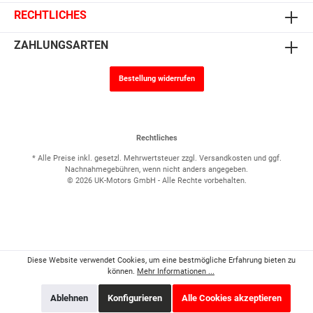
RECHTLICHES
ZAHLUNGSARTEN
Bestellung widerrufen
Rechtliches
* Alle Preise inkl. gesetzl. Mehrwertsteuer zzgl.
Versandkosten
und ggf.
Nachnahmegebühren, wenn nicht anders angegeben.
© 2026 UK-Motors GmbH - Alle Rechte vorbehalten.
Diese Website verwendet Cookies, um eine bestmögliche Erfahrung bieten zu
können.
Mehr Informationen ...
Ablehnen
Konfigurieren
Alle Cookies akzeptieren