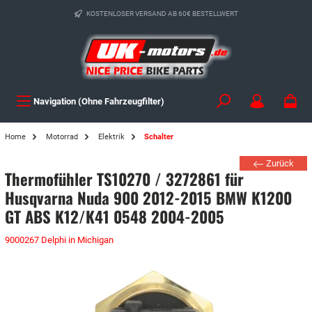
KOSTENLOSER VERSAND AB 60€ BESTELLWERT
Navigation (Ohne Fahrzeugfilter)
Home
Motorrad
Elektrik
Schalter
Zurück
Thermofühler TS10270 / 3272861 für
Husqvarna Nuda 900 2012-2015 BMW K1200
GT ABS K12/K41 0548 2004-2005
9000267 Delphi in Michigan