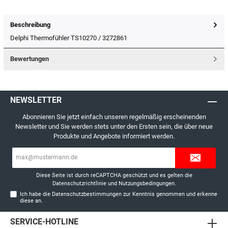
Beschreibung
Delphi Thermofühler TS10270 / 3272861
Bewertungen
NEWSLETTER
Abonnieren Sie jetzt einfach unseren regelmäßig erscheinenden
Newsletter und Sie werden stets unter den Ersten sein, die über neue
Produkte und Angebote informiert werden.
E-
Mail-
Adresse*
Diese Seite ist durch reCAPTCHA geschützt und es gelten die
Datenschutzrichtlinie
und
Nutzungsbedingungen
.
Ich habe die
Datenschutzbestimmungen
zur Kenntnis genommen und erkenne
diese an.
SERVICE-HOTLINE