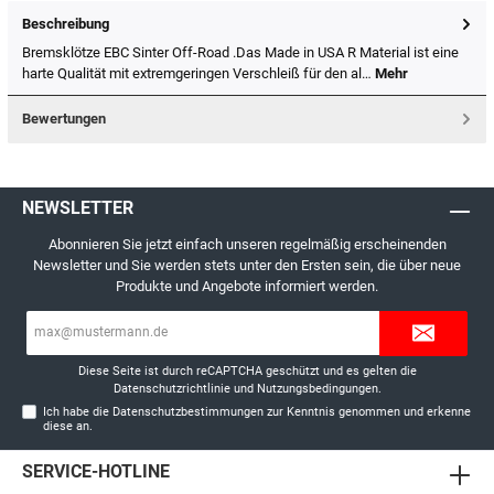
Beschreibung
Bremsklötze EBC Sinter Off-Road .Das Made in USA R Material ist eine
harte Qualität mit extremgeringen Verschleiß für den al…
Mehr
Bewertungen
NEWSLETTER
Abonnieren Sie jetzt einfach unseren regelmäßig erscheinenden
Newsletter und Sie werden stets unter den Ersten sein, die über neue
Produkte und Angebote informiert werden.
E-
Mail-
Adresse*
Diese Seite ist durch reCAPTCHA geschützt und es gelten die
Datenschutzrichtlinie
und
Nutzungsbedingungen
.
Ich habe die
Datenschutzbestimmungen
zur Kenntnis genommen und erkenne
diese an.
SERVICE-HOTLINE