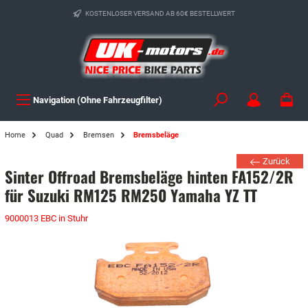
KOSTENLOSER VERSAND AB 60€ BESTELLWERT
Navigation (Ohne Fahrzeugfilter)
Home
Quad
Bremsen
Bremsbeläge
Zurück
Sinter Offroad Bremsbeläge hinten FA152/2R
für Suzuki RM125 RM250 Yamaha YZ TT
9000013 EBC in Stuhr