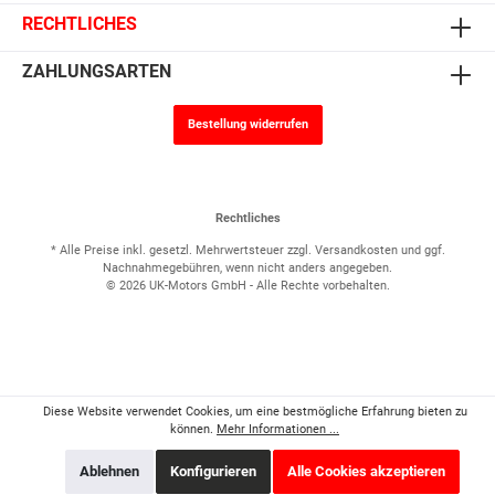
RECHTLICHES
ZAHLUNGSARTEN
Bestellung widerrufen
Rechtliches
* Alle Preise inkl. gesetzl. Mehrwertsteuer zzgl.
Versandkosten
und ggf.
Nachnahmegebühren, wenn nicht anders angegeben.
© 2026 UK-Motors GmbH - Alle Rechte vorbehalten.
Diese Website verwendet Cookies, um eine bestmögliche Erfahrung bieten zu
können.
Mehr Informationen ...
Ablehnen
Konfigurieren
Alle Cookies akzeptieren