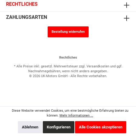
RECHTLICHES
ZAHLUNGSARTEN
Bestellung widerrufen
Rechtliches
* Alle Preise inkl. gesetzl. Mehrwertsteuer zzgl.
Versandkosten
und ggf.
Nachnahmegebühren, wenn nicht anders angegeben.
© 2026 UK-Motors GmbH - Alle Rechte vorbehalten.
Diese Website verwendet Cookies, um eine bestmögliche Erfahrung bieten zu
können.
Mehr Informationen ...
Ablehnen
Konfigurieren
Alle Cookies akzeptieren