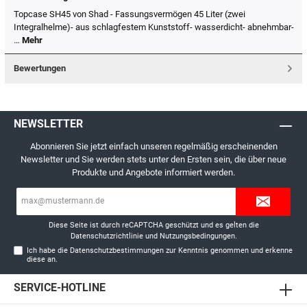
Topcase SH45 von Shad - Fassungsvermögen 45 Liter (zwei
Integralhelme)- aus schlagfestem Kunststoff- wasserdicht- abnehmbar-
…
Mehr
Bewertungen
NEWSLETTER
Abonnieren Sie jetzt einfach unseren regelmäßig erscheinenden
Newsletter und Sie werden stets unter den Ersten sein, die über neue
Produkte und Angebote informiert werden.
E-
Mail-
Adresse*
Diese Seite ist durch reCAPTCHA geschützt und es gelten die
Datenschutzrichtlinie
und
Nutzungsbedingungen
.
Ich habe die
Datenschutzbestimmungen
zur Kenntnis genommen und erkenne
diese an.
SERVICE-HOTLINE