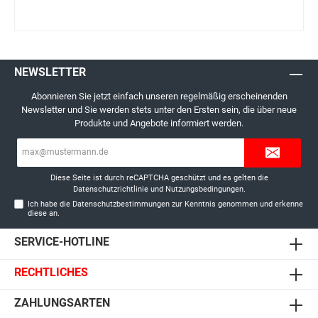
NEWSLETTER
Abonnieren Sie jetzt einfach unseren regelmäßig erscheinenden
Newsletter und Sie werden stets unter den Ersten sein, die über neue
Produkte und Angebote informiert werden.
E-
Mail-
Adresse*
Diese Seite ist durch reCAPTCHA geschützt und es gelten die
Datenschutzrichtlinie
und
Nutzungsbedingungen
.
Ich habe die
Datenschutzbestimmungen
zur Kenntnis genommen und erkenne
diese an.
SERVICE-HOTLINE
RECHTLICHES
ZAHLUNGSARTEN