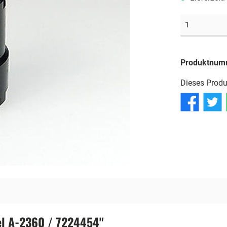
Reifen
Reifen
Reifen
Schläuche
Schläuche
Schläuche
Produktnum
Dieses Produ
el A-2360 / 7224454"