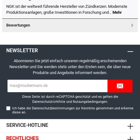
NGK ist der weltweit führende Hersteller von Zündkerzen. Modernste
Produktionsanlagen, große Investitionen in Forschung und…
Mehr
Bewertungen
NEWSLETTER
Abonnieren Sie jetzt einfach unseren regelmäßig erscheinenden
Newsletter und Sie werden stets unter den Ersten sein, die über neue
Produkte und Angebote informiert werden.
E-
Mail-
Adresse*
Diese Seite ist durch reCAPTCHA geschützt und es gelten die
Datenschutzrichtlinie
und
Nutzungsbedingungen
.
Ich habe die
Datenschutzbestimmungen
zur Kenntnis genommen und erkenne
diese an.
SERVICE-HOTLINE
RECHTLICHES