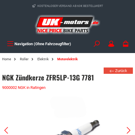
KOSTENLOSER VERSAND AB 60€ BESTELLWERT
Navigation (Ohne Fahrzeugfilter)
Home
Roller
Elektrik
Motorelektrik
Zurück
NGK Zündkerze ZFR5LP-13G 7781
9000002 NGK in Ratingen