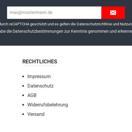
E-
Mail-
Adresse*
 durch reCAPTCHA geschützt und es gelten die
Datenschutzrichtlinie
und
Nutzun
abe die
Datenschutzbestimmungen
zur Kenntnis genommen und erkenne 
RECHTLICHES
Impressum
Datenschutz
AGB
Widerrufsbelehrung
Versand