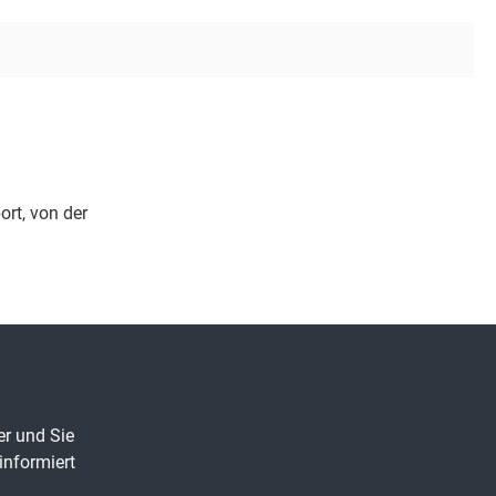
rt, von der
er und Sie
informiert