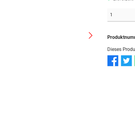
Reifen
Reifen
Reifen
Schläuche
Schläuche
Schläuche
Produktnum
Dieses Produ