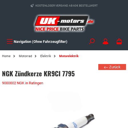
KOSTENLOSER VERSAND AB 60€ BESTELLWERT
Navigation (Ohne Fahrzeugfilter)
Home
Motorrad
Elektrik
Motorelektrik
Zurück
NGK Zündkerze KR9CI 7795
9000002 NGK in Ratingen