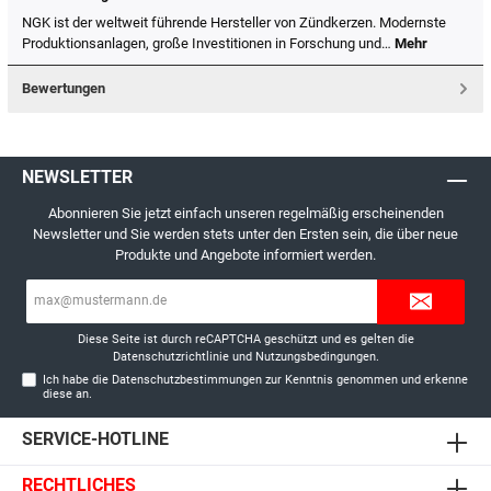
NGK ist der weltweit führende Hersteller von Zündkerzen. Modernste
Produktionsanlagen, große Investitionen in Forschung und…
Mehr
Bewertungen
NEWSLETTER
Abonnieren Sie jetzt einfach unseren regelmäßig erscheinenden
Newsletter und Sie werden stets unter den Ersten sein, die über neue
Produkte und Angebote informiert werden.
E-
Mail-
Adresse*
Diese Seite ist durch reCAPTCHA geschützt und es gelten die
Datenschutzrichtlinie
und
Nutzungsbedingungen
.
Ich habe die
Datenschutzbestimmungen
zur Kenntnis genommen und erkenne
diese an.
SERVICE-HOTLINE
RECHTLICHES