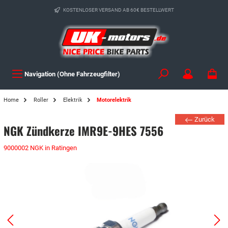
KOSTENLOSER VERSAND AB 60€ BESTELLWERT
Navigation (Ohne Fahrzeugfilter)
Home
Roller
Elektrik
Motorelektrik
Zurück
NGK Zündkerze IMR9E-9HES 7556
9000002 NGK in Ratingen