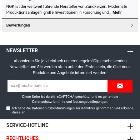
NGK ist der weltweit führende Hersteller von Zündkerzen. Modernste
Produktionsanlagen, große Investitionen in Forschung und…
Mehr
Bewertungen
NEWSLETTER
Abonnieren Sie jetzt einfach unseren regelmäßig erscheinenden
Newsletter und Sie werden stets unter den Ersten sein, die über neue
Produkte und Angebote informiert werden.
E-
Mail-
Adresse*
Diese Seite ist durch reCAPTCHA geschützt und es gelten die
Datenschutzrichtlinie
und
Nutzungsbedingungen
.
Ich habe die
Datenschutzbestimmungen
zur Kenntnis genommen und erkenne
diese an.
SERVICE-HOTLINE
RECHTLICHES