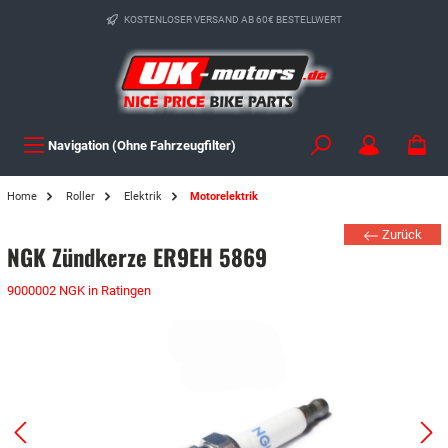
KOSTENLOSER VERSAND AB 60€ BESTELLWERT
Navigation (Ohne Fahrzeugfilter)
Home
Roller
Elektrik
Motorelektrik
Zurück
NGK Zündkerze ER9EH 5869
9000002 NGK in Ratingen