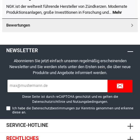
NGK ist der weltweit führende Hersteller von Zündkerzen. Modernste
Produktionsanlagen, große Investitionen in Forschung und…
Mehr
Bewertungen
NEWSLETTER
Abonnieren Sie jetzt einfach unseren regelmäßig erscheinenden
Newsletter und Sie werden stets unter den Ersten sein, die über neue
Produkte und Angebote informiert werden.
E-
Mail-
Adresse*
Diese Seite ist durch reCAPTCHA geschützt und es gelten die
Datenschutzrichtlinie
und
Nutzungsbedingungen
.
Ich habe die
Datenschutzbestimmungen
zur Kenntnis genommen und erkenne
diese an.
SERVICE-HOTLINE
RECHTLICHES