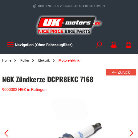
KOSTENLOSER VERSAND AB 60€ BESTELLWERT
Navigation (Ohne Fahrzeugfilter)
Home
Roller
Elektrik
Motorelektrik
Zurück
NGK Zündkerze DCPR8EKC 7168
9000002 NGK in Ratingen