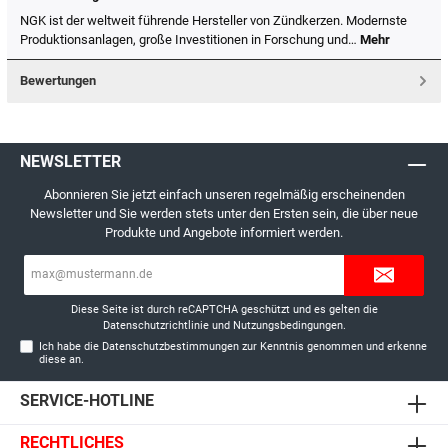
NGK ist der weltweit führende Hersteller von Zündkerzen. Modernste
Produktionsanlagen, große Investitionen in Forschung und…
Mehr
Bewertungen
NEWSLETTER
Abonnieren Sie jetzt einfach unseren regelmäßig erscheinenden
Newsletter und Sie werden stets unter den Ersten sein, die über neue
Produkte und Angebote informiert werden.
E-
Mail-
Adresse*
Diese Seite ist durch reCAPTCHA geschützt und es gelten die
Datenschutzrichtlinie
und
Nutzungsbedingungen
.
Ich habe die
Datenschutzbestimmungen
zur Kenntnis genommen und erkenne
diese an.
SERVICE-HOTLINE
RECHTLICHES