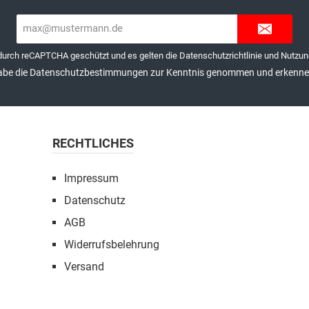
E-
Mail-
Adresse*
 durch reCAPTCHA geschützt und es gelten die
Datenschutzrichtlinie
und
Nutzun
abe die
Datenschutzbestimmungen
zur Kenntnis genommen und erkenne 
RECHTLICHES
Impressum
Datenschutz
AGB
Widerrufsbelehrung
Versand