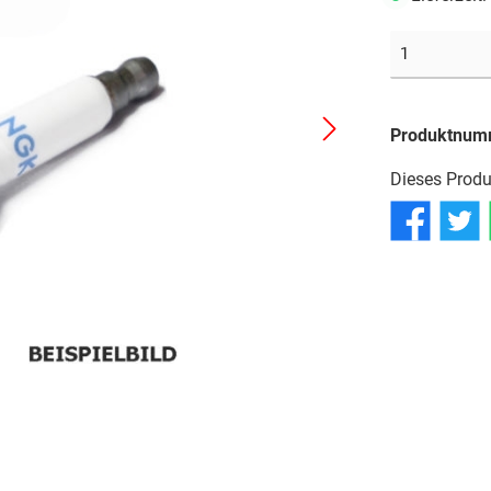
Reifen
Reifen
Reifen
Schläuche
Schläuche
Schläuche
Produktnum
Dieses Produ