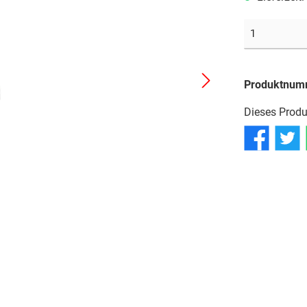
Reifen
Reifen
Reifen
Schläuche
Schläuche
Schläuche
Produktnum
Dieses Produ