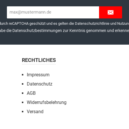
E-
Mail-
Adresse*
 durch reCAPTCHA geschützt und es gelten die
Datenschutzrichtlinie
und
Nutzun
abe die
Datenschutzbestimmungen
zur Kenntnis genommen und erkenne 
RECHTLICHES
Impressum
Datenschutz
AGB
Widerrufsbelehrung
Versand