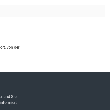
rt, von der
er und Sie
informiert