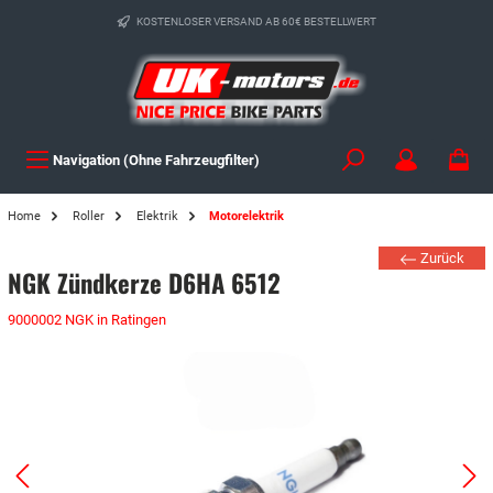
KOSTENLOSER VERSAND AB 60€ BESTELLWERT
Navigation (Ohne Fahrzeugfilter)
Home
Roller
Elektrik
Motorelektrik
Zurück
NGK Zündkerze D6HA 6512
9000002 NGK in Ratingen