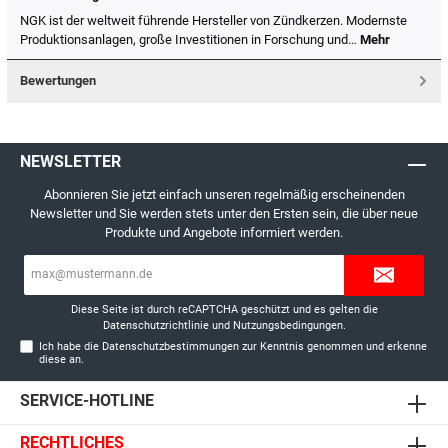
NGK ist der weltweit führende Hersteller von Zündkerzen. Modernste
Produktionsanlagen, große Investitionen in Forschung und…
Mehr
Bewertungen
NEWSLETTER
Abonnieren Sie jetzt einfach unseren regelmäßig erscheinenden
Newsletter und Sie werden stets unter den Ersten sein, die über neue
Produkte und Angebote informiert werden.
E-
Mail-
Adresse*
Diese Seite ist durch reCAPTCHA geschützt und es gelten die
Datenschutzrichtlinie
und
Nutzungsbedingungen
.
Ich habe die
Datenschutzbestimmungen
zur Kenntnis genommen und erkenne
diese an.
SERVICE-HOTLINE
RECHTLICHES