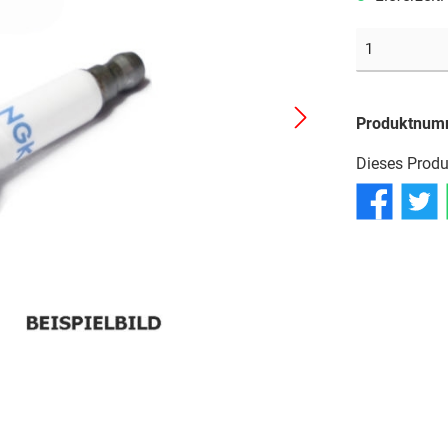
Reifen
Reifen
Reifen
Schläuche
Schläuche
Schläuche
Produktnum
Dieses Produ