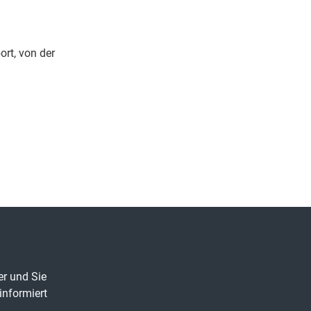
rt, von der
er und Sie
informiert