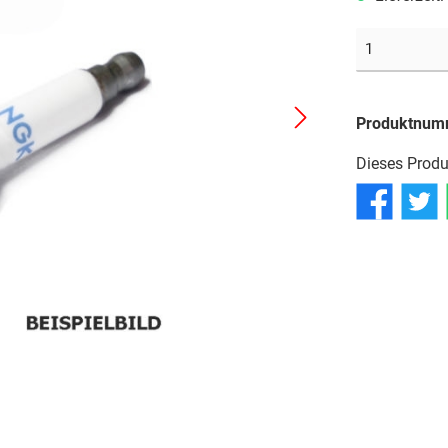
Reifen
Reifen
Reifen
Schläuche
Schläuche
Schläuche
Produktnum
Dieses Produ