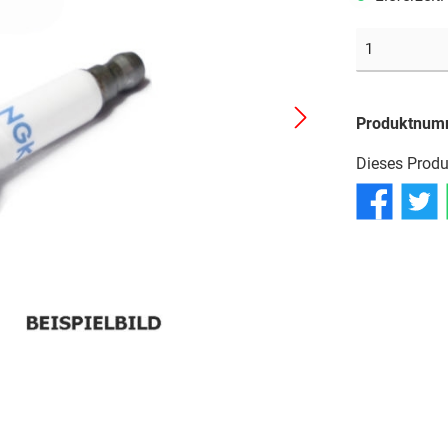
Reifen
Reifen
Reifen
Schläuche
Schläuche
Schläuche
Produktnum
Dieses Produ