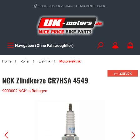
KOSTENLOSER VERSAND AB 60€ BESTELLWERT
Navigation (Ohne Fahrzeugfilter)
Home
Roller
Elektrik
Motorelektrik
Zurück
NGK Zündkerze CR7HSA 4549
9000002 NGK in Ratingen