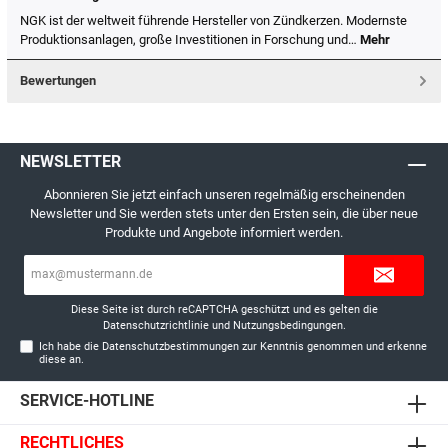
NGK ist der weltweit führende Hersteller von Zündkerzen. Modernste
Produktionsanlagen, große Investitionen in Forschung und…
Mehr
Bewertungen
NEWSLETTER
Abonnieren Sie jetzt einfach unseren regelmäßig erscheinenden
Newsletter und Sie werden stets unter den Ersten sein, die über neue
Produkte und Angebote informiert werden.
E-
Mail-
Adresse*
Diese Seite ist durch reCAPTCHA geschützt und es gelten die
Datenschutzrichtlinie
und
Nutzungsbedingungen
.
Ich habe die
Datenschutzbestimmungen
zur Kenntnis genommen und erkenne
diese an.
SERVICE-HOTLINE
RECHTLICHES