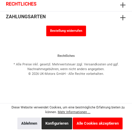
RECHTLICHES
ZAHLUNGSARTEN
Bestellung widerrufen
Rechtliches
* Alle Preise inkl. gesetzl. Mehrwertsteuer zzgl.
Versandkosten
und ggf.
Nachnahmegebühren, wenn nicht anders angegeben.
© 2026 UK-Motors GmbH - Alle Rechte vorbehalten.
Diese Website verwendet Cookies, um eine bestmögliche Erfahrung bieten zu
können.
Mehr Informationen ...
Ablehnen
Konfigurieren
Alle Cookies akzeptieren