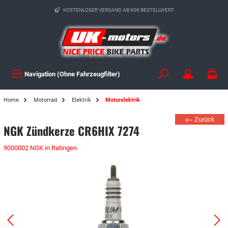
KOSTENLOSER VERSAND AB 60€ BESTELLWERT
Navigation (Ohne Fahrzeugfilter)
Home
Motorrad
Elektrik
Motorelektrik
Zurück
NGK Zündkerze CR6HIX 7274
9000002 NGK in Ratingen