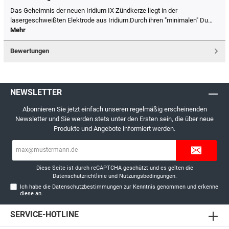
Das Geheimnis der neuen Iridium IX Zündkerze liegt in der
lasergeschweißten Elektrode aus Iridium.Durch ihren "minimalen" Du…
Mehr
Bewertungen
NEWSLETTER
Abonnieren Sie jetzt einfach unseren regelmäßig erscheinenden
Newsletter und Sie werden stets unter den Ersten sein, die über neue
Produkte und Angebote informiert werden.
E-
Mail-
Adresse*
Diese Seite ist durch reCAPTCHA geschützt und es gelten die
Datenschutzrichtlinie
und
Nutzungsbedingungen
.
Ich habe die
Datenschutzbestimmungen
zur Kenntnis genommen und erkenne
diese an.
SERVICE-HOTLINE