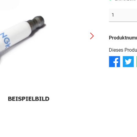
Reifen
Reifen
Reifen
Schläuche
Schläuche
Schläuche
Produktnum
Dieses Produ