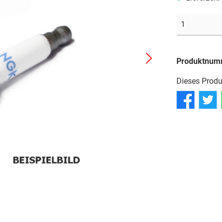
Reifen
Reifen
Reifen
Schläuche
Schläuche
Schläuche
Produktnum
Dieses Produ