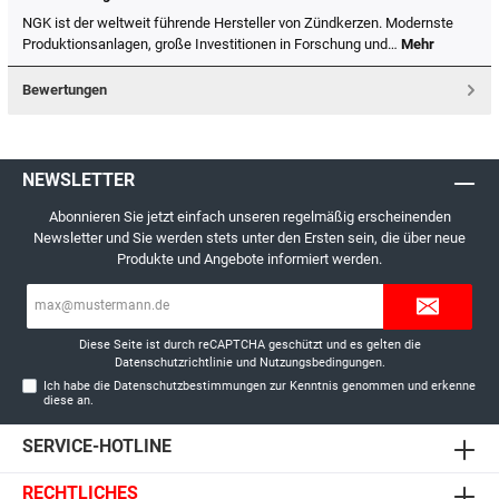
NGK ist der weltweit führende Hersteller von Zündkerzen. Modernste
Produktionsanlagen, große Investitionen in Forschung und…
Mehr
Bewertungen
NEWSLETTER
Abonnieren Sie jetzt einfach unseren regelmäßig erscheinenden
Newsletter und Sie werden stets unter den Ersten sein, die über neue
Produkte und Angebote informiert werden.
E-
Mail-
Adresse*
Diese Seite ist durch reCAPTCHA geschützt und es gelten die
Datenschutzrichtlinie
und
Nutzungsbedingungen
.
Ich habe die
Datenschutzbestimmungen
zur Kenntnis genommen und erkenne
diese an.
SERVICE-HOTLINE
RECHTLICHES