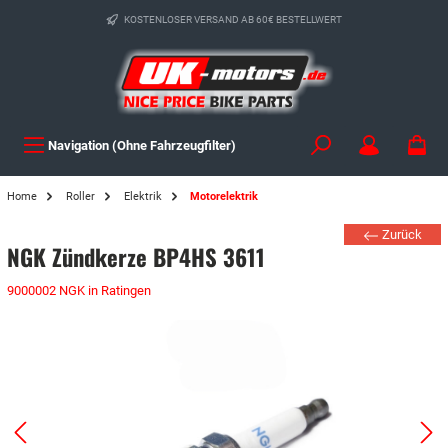
KOSTENLOSER VERSAND AB 60€ BESTELLWERT
Navigation (Ohne Fahrzeugfilter)
Home
Roller
Elektrik
Motorelektrik
Zurück
NGK Zündkerze BP4HS 3611
9000002 NGK in Ratingen