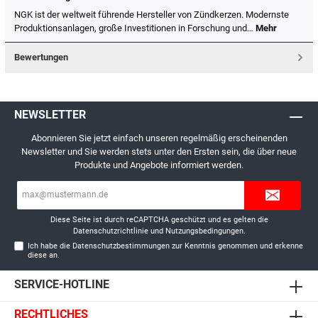
NGK ist der weltweit führende Hersteller von Zündkerzen. Modernste
Produktionsanlagen, große Investitionen in Forschung und…
Mehr
Bewertungen
NEWSLETTER
Abonnieren Sie jetzt einfach unseren regelmäßig erscheinenden
Newsletter und Sie werden stets unter den Ersten sein, die über neue
Produkte und Angebote informiert werden.
E-
Mail-
Adresse*
Diese Seite ist durch reCAPTCHA geschützt und es gelten die
Datenschutzrichtlinie
und
Nutzungsbedingungen
.
Ich habe die
Datenschutzbestimmungen
zur Kenntnis genommen und erkenne
diese an.
SERVICE-HOTLINE
RECHTLICHES