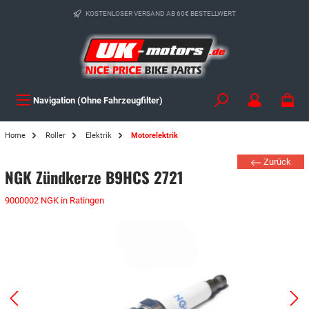
KOSTENLOSER VERSAND AB 60€ BESTELLWERT
Navigation (Ohne Fahrzeugfilter)
Home
Roller
Elektrik
Motorelektrik
Zurück
NGK Zündkerze B9HCS 2721
9000002 NGK in Ratingen