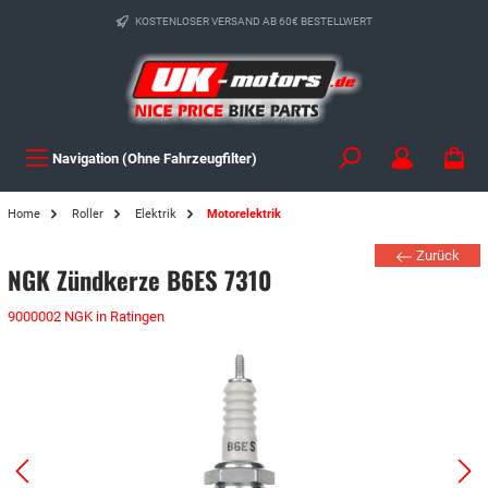
KOSTENLOSER VERSAND AB 60€ BESTELLWERT
Navigation (Ohne Fahrzeugfilter)
Home
Roller
Elektrik
Motorelektrik
Zurück
NGK Zündkerze B6ES 7310
9000002 NGK in Ratingen