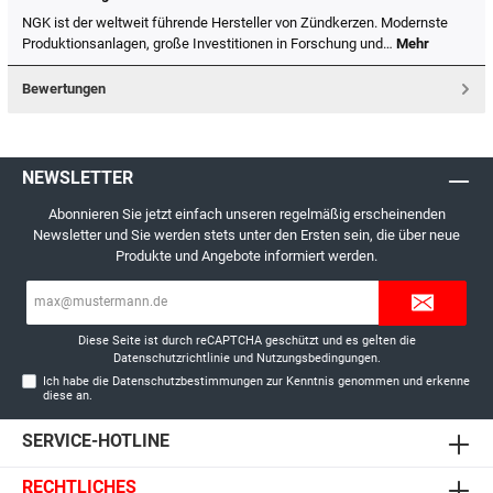
NGK ist der weltweit führende Hersteller von Zündkerzen. Modernste
Produktionsanlagen, große Investitionen in Forschung und…
Mehr
Bewertungen
NEWSLETTER
Abonnieren Sie jetzt einfach unseren regelmäßig erscheinenden
Newsletter und Sie werden stets unter den Ersten sein, die über neue
Produkte und Angebote informiert werden.
E-
Mail-
Adresse*
Diese Seite ist durch reCAPTCHA geschützt und es gelten die
Datenschutzrichtlinie
und
Nutzungsbedingungen
.
Ich habe die
Datenschutzbestimmungen
zur Kenntnis genommen und erkenne
diese an.
SERVICE-HOTLINE
RECHTLICHES