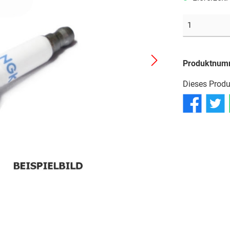
Reifen
Reifen
Reifen
Schläuche
Schläuche
Schläuche
Produktnum
Dieses Produ