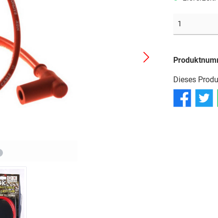
Reifen
Reifen
Reifen
Schläuche
Schläuche
Schläuche
Produktnum
Dieses Produ