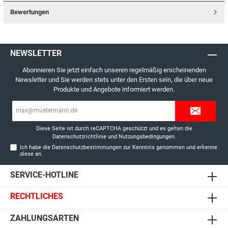
Bewertungen
NEWSLETTER
Abonnieren Sie jetzt einfach unseren regelmäßig erscheinenden
Newsletter und Sie werden stets unter den Ersten sein, die über neue
Produkte und Angebote informiert werden.
E-
Mail-
Adresse*
Diese Seite ist durch reCAPTCHA geschützt und es gelten die
Datenschutzrichtlinie
und
Nutzungsbedingungen
.
Ich habe die
Datenschutzbestimmungen
zur Kenntnis genommen und erkenne
diese an.
SERVICE-HOTLINE
RECHTLICHES
ZAHLUNGSARTEN