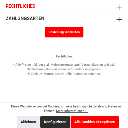
RECHTLICHES
ZAHLUNGSARTEN
Bestellung widerrufen
Rechtliches
* Alle Preise inkl. gesetzl. Mehrwertsteuer zzgl.
Versandkosten
und ggf.
Nachnahmegebühren, wenn nicht anders angegeben.
© 2026 UK-Motors GmbH - Alle Rechte vorbehalten.
Diese Website verwendet Cookies, um eine bestmögliche Erfahrung bieten zu
können.
Mehr Informationen ...
Ablehnen
Konfigurieren
Alle Cookies akzeptieren