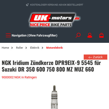
KOSTENLOSER VERSAND AB 60€ BESTELLWERT
Navigation (Ohne Fahrzeugfilter)
Home
Roller
Elektrik
Motorelektrik
Zurück
NGK Iridium Zündkerze DPR9EIX-9 5545 für
Suzuki DR 350 600 750 800 MZ MUZ 660
9000002 NGK in Ratingen