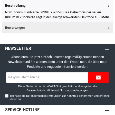
Beschreibung
NGK Iridium Zündkerze DPR9EIX-9 5545Das Geheimnis der neuen
Iridium IX Zündkerze liegt in der lasergeschweißten Elektrode au…
Mehr
Bewertungen
NEWSLETTER
Abonnieren Sie jetzt einfach unseren regelmäßig erscheinenden
Newsletter und Sie werden stets unter den Ersten sein, die über neue
Produkte und Angebote informiert werden.
E-
Mail-
Adresse*
Diese Seite ist durch reCAPTCHA geschützt und es gelten die
Datenschutzrichtlinie
und
Nutzungsbedingungen
.
Ich habe die
Datenschutzbestimmungen
zur Kenntnis genommen und erkenne
diese an.
SERVICE-HOTLINE