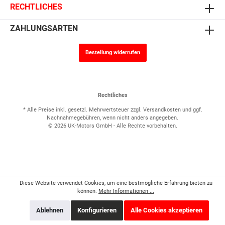
RECHTLICHES
ZAHLUNGSARTEN
Bestellung widerrufen
Rechtliches
* Alle Preise inkl. gesetzl. Mehrwertsteuer zzgl.
Versandkosten
und ggf.
Nachnahmegebühren, wenn nicht anders angegeben.
© 2026 UK-Motors GmbH - Alle Rechte vorbehalten.
Diese Website verwendet Cookies, um eine bestmögliche Erfahrung bieten zu
können.
Mehr Informationen ...
Ablehnen
Konfigurieren
Alle Cookies akzeptieren