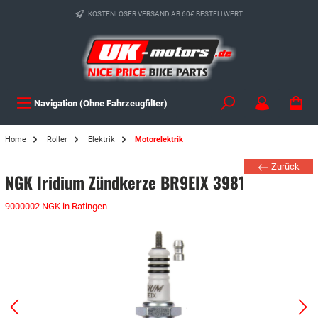
KOSTENLOSER VERSAND AB 60€ BESTELLWERT
Navigation (Ohne Fahrzeugfilter)
Home
Roller
Elektrik
Motorelektrik
Zurück
NGK Iridium Zündkerze BR9EIX 3981
9000002 NGK in Ratingen