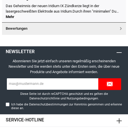
Das Geheimnis der neuen Iridium IX Zündkerze liegt in der
lasergeschweißten Elektrode aus Iridium.Durch ihren "minimalen" Du…
Mehr
Bewertungen
NEWSLETTER
Abonnieren Sie jetzt einfach unseren regelmäßig erscheinenden
Newsletter und Sie werden stets unter den Ersten sein, die über neue
Produkte und Angebote informiert werden.
E-
Mail-
Adresse*
Diese Seite ist durch reCAPTCHA geschützt und es gelten die
Datenschutzrichtlinie
und
Nutzungsbedingungen
.
Ich habe die
Datenschutzbestimmungen
zur Kenntnis genommen und erkenne
diese an.
SERVICE-HOTLINE