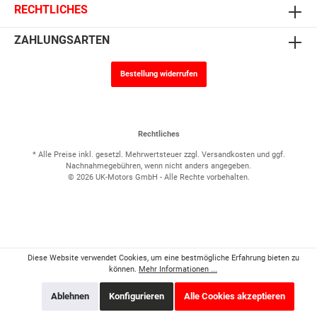
RECHTLICHES
ZAHLUNGSARTEN
Bestellung widerrufen
Rechtliches
* Alle Preise inkl. gesetzl. Mehrwertsteuer zzgl.
Versandkosten
und ggf.
Nachnahmegebühren, wenn nicht anders angegeben.
© 2026 UK-Motors GmbH - Alle Rechte vorbehalten.
Diese Website verwendet Cookies, um eine bestmögliche Erfahrung bieten zu
können.
Mehr Informationen ...
Ablehnen
Konfigurieren
Alle Cookies akzeptieren