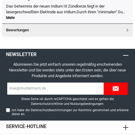
Das Geheimnis der neuen Iridium IX Zündkerze liegt in der
lasergeschweißten Elektrode aus Iridium.Durch ihren "minimalen" Du…
Mehr
Bewertungen
NEWSLETTER
Abonnieren Sie jetzt einfach unseren regelmäßig erscheinenden
Newsletter und Sie werden stets unter den Ersten sein, die über neue
Produkte und Angebote informiert werden.
E-
Mail-
Adresse*
Diese Seite ist durch reCAPTCHA geschützt und es gelten die
Datenschutzrichtlinie
und
Nutzungsbedingungen
.
Ich habe die
Datenschutzbestimmungen
zur Kenntnis genommen und erkenne
diese an.
SERVICE-HOTLINE