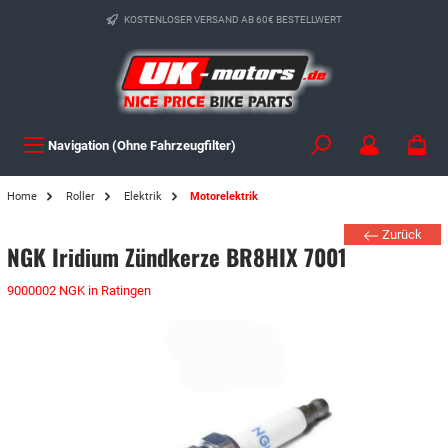
KOSTENLOSER VERSAND AB 60€ BESTELLWERT
Navigation (Ohne Fahrzeugfilter)
Home
Roller
Elektrik
Motorelektrik
Zurück
NGK Iridium Zündkerze BR8HIX 7001
9000002 NGK in Ratingen