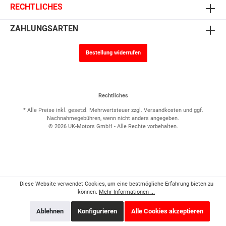
RECHTLICHES
ZAHLUNGSARTEN
Bestellung widerrufen
Rechtliches
* Alle Preise inkl. gesetzl. Mehrwertsteuer zzgl.
Versandkosten
und ggf.
Nachnahmegebühren, wenn nicht anders angegeben.
© 2026 UK-Motors GmbH - Alle Rechte vorbehalten.
Diese Website verwendet Cookies, um eine bestmögliche Erfahrung bieten zu
können.
Mehr Informationen ...
Ablehnen
Konfigurieren
Alle Cookies akzeptieren