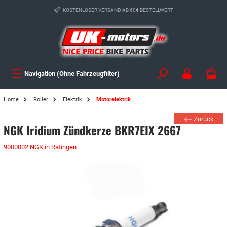
KOSTENLOSER VERSAND AB 60€ BESTELLWERT
Navigation (Ohne Fahrzeugfilter)
Home
Roller
Elektrik
Motorelektrik
Zurück
NGK Iridium Zündkerze BKR7EIX 2667
9000002 NGK in Ratingen