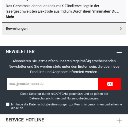
Das Geheimnis der neuen Iridium IX Zündkerze liegt in der
lasergeschweißten Elektrode aus Iridium.Durch ihren "minimalen" Du…
Mehr
Bewertungen
NEWSLETTER
Abonnieren Sie jetzt einfach unseren regelmäßig erscheinenden
Newsletter und Sie werden stets unter den Ersten sein, die über neue
Produkte und Angebote informiert werden.
E-
Mail-
Adresse*
Diese Seite ist durch reCAPTCHA geschützt und es gelten die
Datenschutzrichtlinie
und
Nutzungsbedingungen
.
Ich habe die
Datenschutzbestimmungen
zur Kenntnis genommen und erkenne
diese an.
SERVICE-HOTLINE