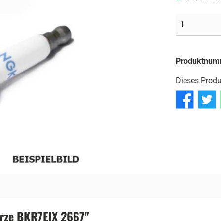
Reifen
Reifen
Reifen
Schläuche
Schläuche
Schläuche
Produktnum
Dieses Produ
rze BKR7EIX 2667"