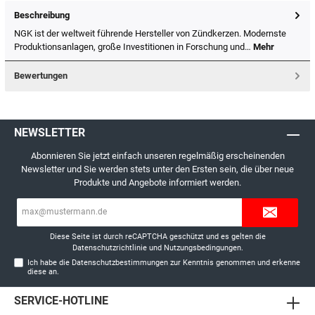
Beschreibung
NGK ist der weltweit führende Hersteller von Zündkerzen. Modernste
Produktionsanlagen, große Investitionen in Forschung und…
Mehr
Bewertungen
NEWSLETTER
Abonnieren Sie jetzt einfach unseren regelmäßig erscheinenden
Newsletter und Sie werden stets unter den Ersten sein, die über neue
Produkte und Angebote informiert werden.
E-
Mail-
Adresse*
Diese Seite ist durch reCAPTCHA geschützt und es gelten die
Datenschutzrichtlinie
und
Nutzungsbedingungen
.
Ich habe die
Datenschutzbestimmungen
zur Kenntnis genommen und erkenne
diese an.
SERVICE-HOTLINE