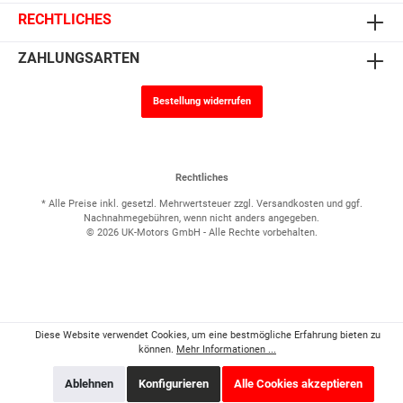
RECHTLICHES
ZAHLUNGSARTEN
Bestellung widerrufen
Rechtliches
* Alle Preise inkl. gesetzl. Mehrwertsteuer zzgl.
Versandkosten
und ggf.
Nachnahmegebühren, wenn nicht anders angegeben.
© 2026 UK-Motors GmbH - Alle Rechte vorbehalten.
Diese Website verwendet Cookies, um eine bestmögliche Erfahrung bieten zu
können.
Mehr Informationen ...
Ablehnen
Konfigurieren
Alle Cookies akzeptieren