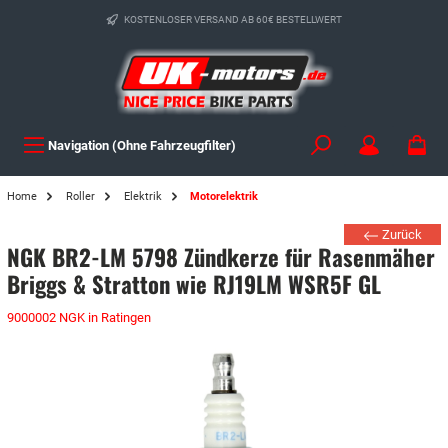
KOSTENLOSER VERSAND AB 60€ BESTELLWERT
Navigation (Ohne Fahrzeugfilter)
Home
Roller
Elektrik
Motorelektrik
Zurück
NGK BR2-LM 5798 Zündkerze für Rasenmäher
Briggs & Stratton wie RJ19LM WSR5F GL
9000002 NGK in Ratingen