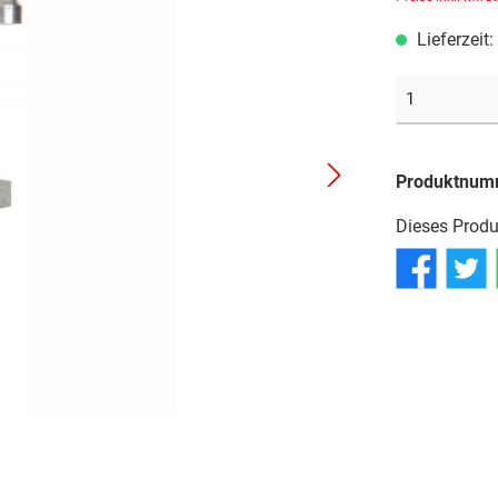
Reifen
Reifen
Reifen
Lieferzeit
Schläuche
Schläuche
Schläuche
Produktnum
Dieses Produ