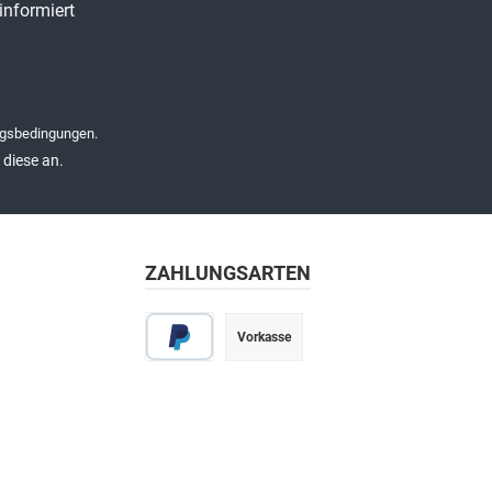
informiert
gsbedingungen
.
diese an.
ZAHLUNGSARTEN
Vorkasse