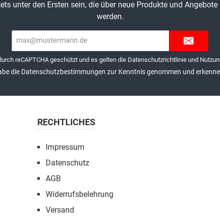
ets unter den Ersten sein, die über neue Produkte und Angebote 
werden.
E-
Mail-
Adresse*
 durch reCAPTCHA geschützt und es gelten die
Datenschutzrichtlinie
und
Nutzun
abe die
Datenschutzbestimmungen
zur Kenntnis genommen und erkenne 
RECHTLICHES
Impressum
Datenschutz
AGB
Widerrufsbelehrung
Versand