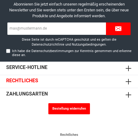
Abonnieren Sie jetzt einfach unseren regelmäßig erscheinenden
Newsletter und Sie werden stets unter den Ersten sein, die über neue
Produkte und Angebote informiert werden.
E-
Mail-
Adresse*
Diese Seite ist durch reCAPTCHA geschützt und es gelten die
Datenschutzrichtlinie
und
Nutzungsbedingungen
.
Ich habe die
Datenschutzbestimmungen
zur Kenntnis genommen und erkenne
diese an.
SERVICE-HOTLINE
RECHTLICHES
ZAHLUNGSARTEN
Bestellung widerrufen
Rechtliches