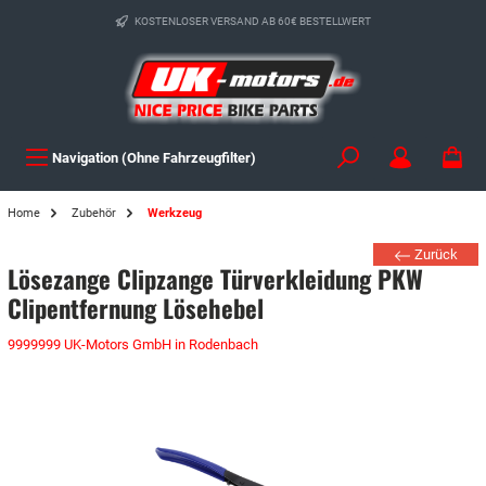
KOSTENLOSER VERSAND AB 60€ BESTELLWERT
Navigation (Ohne Fahrzeugfilter)
Home
Zubehör
Werkzeug
Zurück
Lösezange Clipzange Türverkleidung PKW
Clipentfernung Lösehebel
9999999 UK-Motors GmbH in Rodenbach