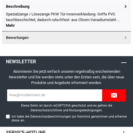
Beschreibung
Spezialzange / Lösezange PKW Tür-Innenverkleidung- Griffe PVC
tauchbeschichtet, dadurch rutschfest- aus Chrom-Vanadiumstahl-…
Mehr
Bewertungen
NEWSLETTER
Abonnieren Sie jetzt einfach unseren regelmäßig erscheinenden
Newsletter und Sie werden stets unter den Ersten sein, die über neue
Produkte und Angebote informiert werden.
E-
Mail-
Adresse*
Diese Seite ist durch reCAPTCHA geschützt und es gelten die
Datenschutzrichtlinie
und
Nutzungsbedingungen
.
Ich habe die
Datenschutzbestimmungen
zur Kenntnis genommen und erkenne
diese an.
SERVICE-HOTLINE