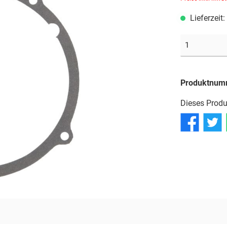
Reifen
Reifen
Reifen
Lieferzeit
Schläuche
Schläuche
Schläuche
Produktnum
Dieses Produ