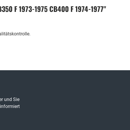
B350 F 1973-1975 CB400 F 1974-1977"
itätskontrolle.
er und Sie
informiert