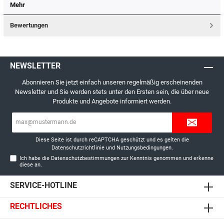
Mehr
Bewertungen
NEWSLETTER
Abonnieren Sie jetzt einfach unseren regelmäßig erscheinenden
Newsletter und Sie werden stets unter den Ersten sein, die über neue
Produkte und Angebote informiert werden.
E-
Mail-
Adresse*
Diese Seite ist durch reCAPTCHA geschützt und es gelten die
Datenschutzrichtlinie
und
Nutzungsbedingungen
.
Ich habe die
Datenschutzbestimmungen
zur Kenntnis genommen und erkenne
diese an.
SERVICE-HOTLINE
RECHTLICHES