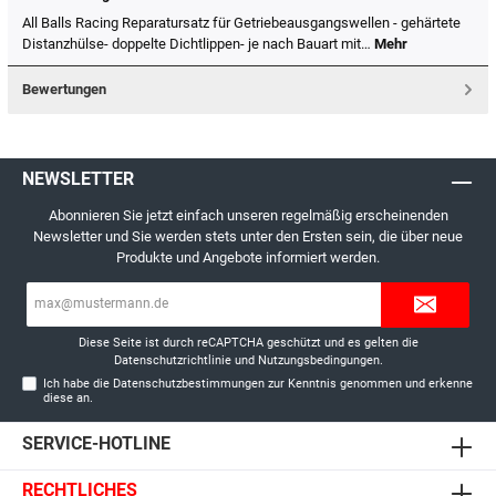
All Balls Racing Reparatursatz für Getriebeausgangswellen - gehärtete
Distanzhülse- doppelte Dichtlippen- je nach Bauart mit…
Mehr
Bewertungen
NEWSLETTER
Abonnieren Sie jetzt einfach unseren regelmäßig erscheinenden
Newsletter und Sie werden stets unter den Ersten sein, die über neue
Produkte und Angebote informiert werden.
E-
Mail-
Adresse*
Diese Seite ist durch reCAPTCHA geschützt und es gelten die
Datenschutzrichtlinie
und
Nutzungsbedingungen
.
Ich habe die
Datenschutzbestimmungen
zur Kenntnis genommen und erkenne
diese an.
SERVICE-HOTLINE
RECHTLICHES