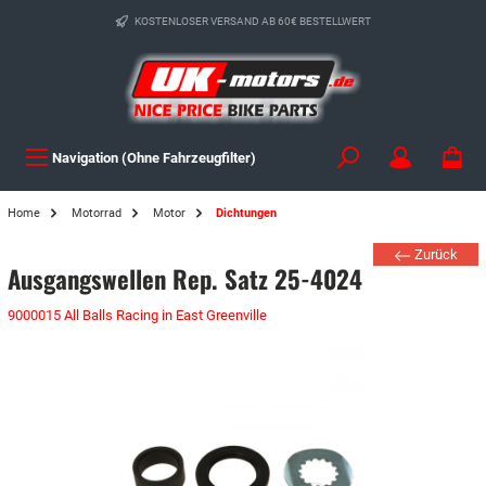
KOSTENLOSER VERSAND AB 60€ BESTELLWERT
Navigation (Ohne Fahrzeugfilter)
Home
Motorrad
Motor
Dichtungen
Zurück
Ausgangswellen Rep. Satz 25-4024
9000015 All Balls Racing in East Greenville