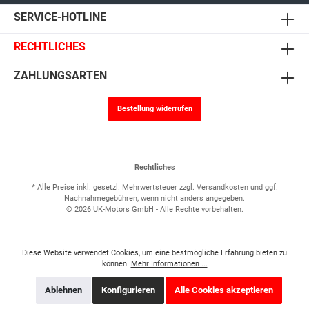
SERVICE-HOTLINE
RECHTLICHES
ZAHLUNGSARTEN
Bestellung widerrufen
Rechtliches
* Alle Preise inkl. gesetzl. Mehrwertsteuer zzgl.
Versandkosten
und ggf.
Nachnahmegebühren, wenn nicht anders angegeben.
© 2026 UK-Motors GmbH - Alle Rechte vorbehalten.
Diese Website verwendet Cookies, um eine bestmögliche Erfahrung bieten zu
können.
Mehr Informationen ...
Ablehnen
Konfigurieren
Alle Cookies akzeptieren