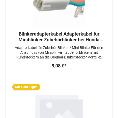
Blinkeradapterkabel Adapterkabel für
Miniblinker Zubehörblinker bei Honda
und Kawasaki Motorrädern 207-056
Adapterkabel für Zubehör-Blinker / Mini-BlinkerFür den
Anschluss von Miniblinkern Zubehörblinkern mit
Rundsteckern an die Original-Blinkerstecker.Vorteile:-
bestens geeignet für den schnellen Blinkerumbau- kein
9,08 €*
Löten oder Crimpen- der Originalstecker am
Kabelbaum muss nicht entfernt werdenGeeignet für
viele verschiedene Honda/Kawasaki
ModelleLieferumfang : 1Paar
Nur 6 auf Lager!