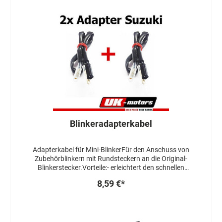
Blinkeradapterkabel
Adapterkabel für Mini-BlinkerFür den Anschuss von
Zubehörblinkern mit Rundsteckern an die Original-
Blinkerstecker.Vorteile:- erleichtert den schnellen
Blinkerumbau- kein löten oder crimpen- der
8,59 €*
Originalstecker am Kabelbaum muss nicht entfernt
werdenGeeignet fürSuzuki GSX-R 600, SV 650, XF 650,
GSX-R 750 (Bj. 96-98), TL 1000Lieferumfang : 1Paar