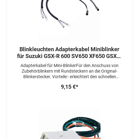
Blinkleuchten Adapterkabel Miniblinker
für Suzuki GSX-R 600 SV650 XF650 GSX-R
750 TL1000
Adapterkabel für Mini-BlinkerFür den Anschuss von
Zubehörblinkern mit Rundsteckern an die Original-
Blinkerstecker. Vorteile:- erleichtert den schnellen
Blinkerumbau- kein löten oder crimpen- der
9,15 €*
Originalstecker am Kabelbaum muss nicht entfernt
werdenGeeignet für Suzuki GSX-R 600, SV 650, XF
650, GSX-R 750 (Bj. 96-98), TL 1000 Lieferumfang :
1Paar