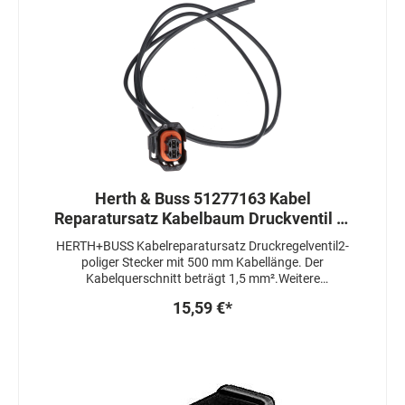
Herth & Buss 51277163 Kabel
Reparatursatz Kabelbaum Druckventil 2-
polig Druckregelventil
HERTH+BUSS Kabelreparatursatz Druckregelventil2-
poliger Stecker mit 500 mm Kabellänge. Der
Kabelquerschnitt beträgt 1,5 mm².Weitere
Daten:Temperaturbereich: von -25 bis +14° CelsiusMit
15,59 €*
Steckhülsengehäuse und DIchtungenMaterial
Leitungsisolierung:SilikonStrombelastbarkeit:9
ABetriebsspannung:24 VErsatz für folgende OE-
Nummern:0928400487092840068009284006870281
002480028100250002810027180928400825