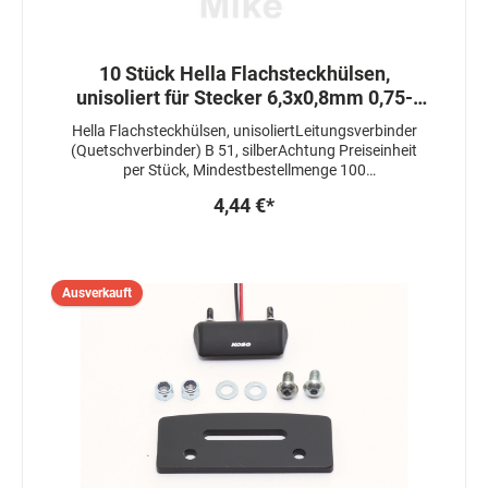
10 Stück Hella Flachsteckhülsen,
unisoliert für Stecker 6,3x0,8mm 0,75-
1,5mm²
Hella Flachsteckhülsen, unisoliertLeitungsverbinder
(Quetschverbinder) B 51, silberAchtung Preiseinheit
per Stück, Mindestbestellmenge 100
StückLeitungsquerschnitt: 0,75 - 1,5 mm²Steckermaße
4,44 €*
(Steckbreite x Steckdicke): 6,3 x 0,8 mmMaterial:
CuZn/bk
Ausverkauft