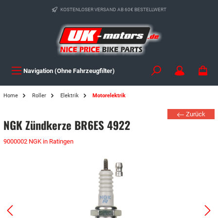
KOSTENLOSER VERSAND AB 60€ BESTELLWERT
Navigation (Ohne Fahrzeugfilter)
Home
Roller
Elektrik
Motorelektrik
Zurück
NGK Zündkerze BR6ES 4922
9000002 NGK in Ratingen