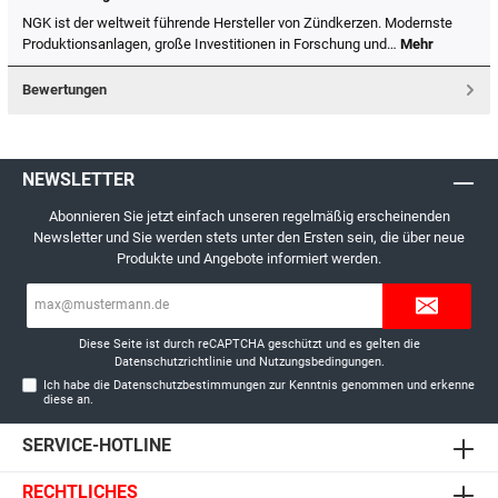
NGK ist der weltweit führende Hersteller von Zündkerzen. Modernste
Produktionsanlagen, große Investitionen in Forschung und…
Mehr
Bewertungen
NEWSLETTER
Abonnieren Sie jetzt einfach unseren regelmäßig erscheinenden
Newsletter und Sie werden stets unter den Ersten sein, die über neue
Produkte und Angebote informiert werden.
E-
Mail-
Adresse*
Diese Seite ist durch reCAPTCHA geschützt und es gelten die
Datenschutzrichtlinie
und
Nutzungsbedingungen
.
Ich habe die
Datenschutzbestimmungen
zur Kenntnis genommen und erkenne
diese an.
SERVICE-HOTLINE
RECHTLICHES